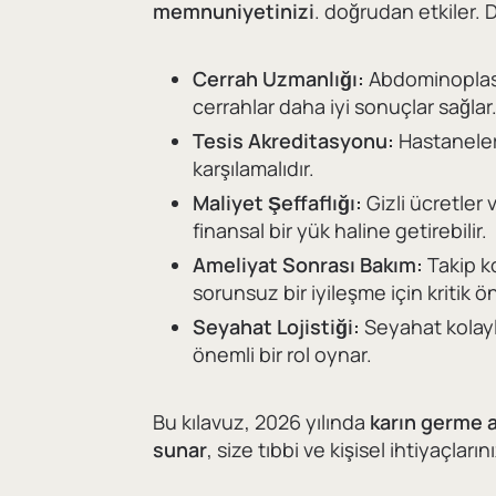
memnuniyetinizi
. doğrudan etkiler. 
Cerrah Uzmanlığı:
Abdominoplasti
cerrahlar daha iyi sonuçlar sağlar
Tesis Akreditasyonu:
Hastaneler 
karşılamalıdır.
Maliyet Şeffaflığı:
Gizli ücretler
finansal bir yük haline getirebilir.
Ameliyat Sonrası Bakım:
Takip ko
sorunsuz bir iyileşme için kritik 
Seyahat Lojistiği:
Seyahat kolaylı
önemli bir rol oynar.
Bu kılavuz, 2026 yılında
karın germe am
sunar
, size tıbbi ve kişisel ihtiyaçla