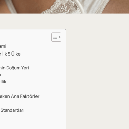
emi
 İlk 5 Ülke
inin Doğum Yeri
k
lik
reken Ana Faktörler
 Standartları