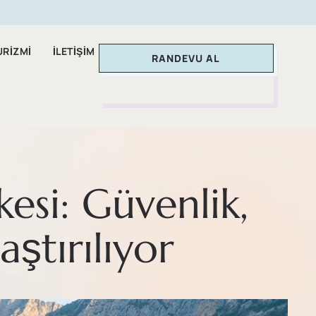
URIZMI
İLETIŞIM
RANDEVU AL
esi: Güvenlik,
ştırılıyor