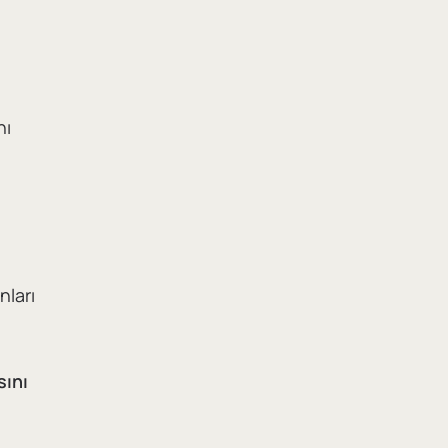
nı
i
nları
sını