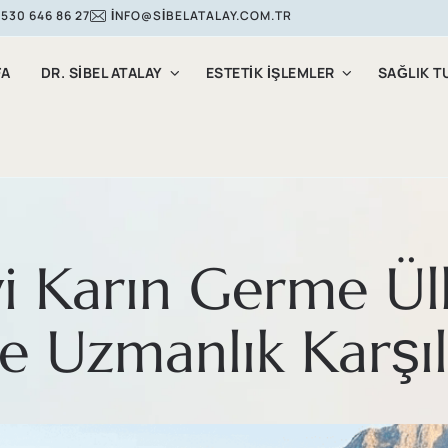
 530 646 86 27
INFO@SIBELATALAY.COM.TR
FA
DR. SİBEL ATALAY
ESTETIK İŞLEMLER
SAĞLIK T
i Karın Germe Ülk
e Uzmanlık Karşıla